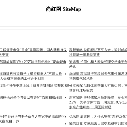
尚红网 SiteMap
高位截瘫患者凭“意念”重返职场，国内脑机接口
容新策略 总面积18万平方米，紧邻邮
大突破
将新增一家奥特莱斯
驾新款星海V9：20万能得到怎样的“豪华智电
速速查 招商仁和人寿总经理空悬逾半
悬念
上海蔚建科技梁衍学：坚持机器人“不跟人抢
华城融 高温洪涝等极端天气事件频发 
器人做成本很低的工作并不划算
动防御气候风险
S2独占神作更新上线！修复关键问题 荣获IGN9
长江云配 品牌体育营销大打擦边球，
世界杯球场标志
伊朗称捣毁多个与美以有关的“恐怖和极端组
新富策略 美联储加息预期降温，黄金
2.2%；美半导体市值一周蒸发3.9万亿
多余产能可卖| 一周国际财经
1974年乔冠华与妻子章含之在家中的温馨瞬间。
亿米网 蒙古国，为什么突然“精神汉化
伏案笔耕，乔
诚信双赢 立讯精密大宗交易成交2187.