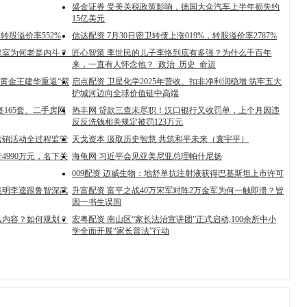
盛金证券 受美关税政策影响，德国大众汽车上半年损失约
15亿美元
，转股溢价率552%
信达配资 7月30日密卫转债上涨019%，转股溢价率2787%
皇室为何老是内斗？_
匠心智策 李世民的儿子李恪到底有多强？为什么千百年
来，一直有人怀念他？_政治_历史_命运
峰黄金王建华重返“紫
启点配资 卫星化学2025年营收、扣非净利润稳增 筑牢五大
护城河迈向全球价值链中高端
签165套、二手房网
热丰网 贷款三查未尽职！汉口银行又收罚单，上个月因违
反反洗钱相关规定被罚123万元
营销活动全过程监管
天戈资本 汲取历史智慧 共筑和平未来（寰宇平）
4990万元，名下关
海龟网 习近平会见亚美尼亚总理帕什尼扬
009配资 迈威生物：地舒单抗注射液获得巴基斯坦上市许可
表明李逵跟鲁智深武
升富配资 富平之战40万宋军对阵2万金军为何一触即溃？皆
因一书生误国
么内容？如何规划？
宏粤配资 南山区“家长法治宣讲团”正式启动,100余所中小
学全面开展“家长普法”行动