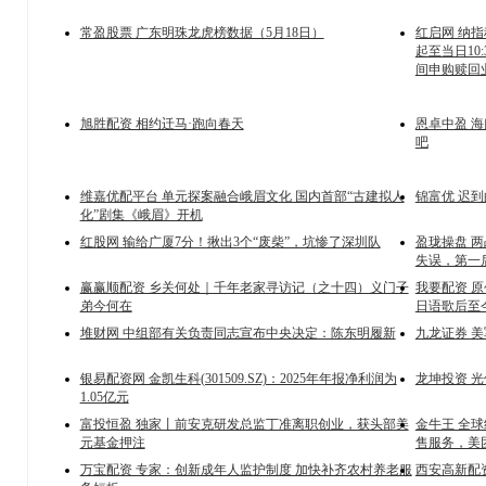
常盈股票 广东明珠龙虎榜数据（5月18日）
红启网 纳指科
起至当日10:
间申购赎回
旭胜配资 相约迁马·跑向春天
恩卓中盈 海
吧
维嘉优配平台 单元探案融合峨眉文化 国内首部“古建拟人
锦富优 迟
化”剧集《峨眉》开机
红股网 输给广厦7分！揪出3个“废柴”，坑惨了深圳队
盈珑操盘 两
失误，第一
赢赢顺配资 乡关何处｜千年老家寻访记（之十四）义门子
我要配资 
弟今何在
日语歌后至
堆财网 中组部有关负责同志宣布中央决定：陈东明履新
九龙证券 
银易配资网 金凯生科(301509.SZ)：2025年年报净利润为
龙坤投资 光
1.05亿元
富投恒盈 独家丨前安克研发总监丁准离职创业，获头部美
金牛王 全
元基金押注
售服务，美
万宝配资 专家：创新成年人监护制度 加快补齐农村养老服
西安高新配