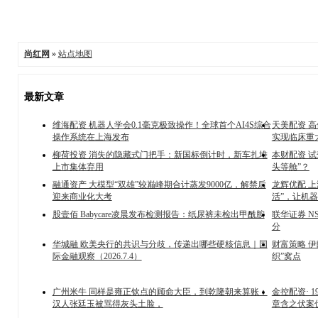
尚红网
»
站点地图
最新文章
维海配资 机器人学会0.1毫克极致操作！全球首个AI4S综合
天美配资 
操作系统在上海发布
实现临床重
柳荷投资 消失的隐藏式门把手：新国标倒计时，新车扎堆
本财配资 试
上市集体弃用
头等舱”？
融通资产 大模型“双雄”较巅峰期合计蒸发9000亿，解禁后
龙辉优配 
迎来商业化大考
活”，让机
股壹佰 Babycare凌晨发布检测报告：纸尿裤未检出甲酰胺
联华证券 N
分
华城融 欧美央行的共识与分歧，传递出哪些硬核信息｜国
财富策略 
际金融观察（2026.7.4）
织”窝点
广州米牛 同样是雍正钦点的顾命大臣，到乾隆朝来算账：
金控配资· 
汉人张廷玉被骂得灰头土脸，
章含之伏案