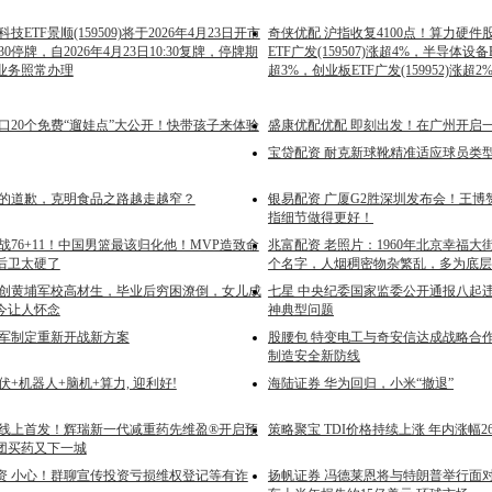
技ETF景顺(159509)将于2026年4月23日开市
奇侠优配 沪指收复4100点！算力硬
30停牌，自2026年4月23日10:30复牌，停牌期
ETF广发(159507)涨超4%，半导体设备E
业务照常办理
超3%，创业板ETF广发(159952)涨超2
口20个免费“遛娃点”大公开！快带孩子来体验
盛康优配优配 即刻出发！在广州开启
宝贷配资 耐克新球靴精准适应球员类
到的道歉，克明食品之路越走越窄？
银易配资 广厦G2胜深圳发布会！王博
指细节做得更好！
战76+11！中国男篮最该归化他！MVP造致命
兆富配资 老照片：1960年北京幸福
后卫太硬了
个名字，人烟稠密物杂繁乱，多为底层
原创黄埔军校高材生，毕业后穷困潦倒，女儿成
七星 中央纪委国家监委公开通报八起
今让人怀念
神典型问题
美军制定重新开战新方案
股腰包 特变电工与奇安信达成战略合作
制造安全新防线
伏+机器人+脑机+算力, 迎利好!
海陆证券 华为回归，小米“撤退”
球线上首发！辉瑞新一代减重药先维盈®开启预
策略聚宝 TDI价格持续上涨 年内涨幅2
团买药又下一城
资 小心！群聊宣传投资亏损维权登记等有诈
扬帆证券 冯德莱恩将与特朗普举行面对