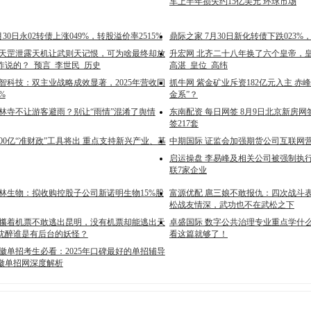
车上半年损失约15亿美元 环球市场
月30日永02转债上涨049%，转股溢价率2515%
鼎际之家 7月30日新化转债下跌023%
袁天罡泄露天机让武则天记恨，可为啥最终却放
升宏网 北齐二十八年换了六个皇帝，
咋说的？_预言_李世民_历史
高湛_皇位_高纬
智科技：双主业战略成效显著，2025年营收同
抓牛网 紫金矿业斥资182亿元入主 赤
%
金系”？
少林寺不让游客避雨？别让“雨情”混淆了舆情
东南配资 每日网签 8月9日北京新房网
签217套
000亿“准财政”工具将出 重点支持新兴产业、基
中期国际 证监会加强期货公司互联网
启运操盘 李易峰及相关公司被强制执行
联7家企业
欧林生物：拟收购控股子公司新诺明生物15%股
富源优配 扈三娘不敢报仇：四次战斗
松战友情深，武功也不在武松之下
 攥着机票不敢逃出昆明，没有机票却能逃出天
卓盛国际 数字公共治理专业重点学什
沈醉谁是有后台的妖怪？
看这篇就够了！
徽单招考生必看：2025年口碑最好的单招辅导
徽单招网深度解析