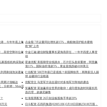
轮港，今年年底上海
点金股 7月运量同比增长超15%，南航物流护航水蜜桃
抢“鲜”上市
年，高管空降补位存
中金汇融 建信财险董事长梁海燕辞任，一年半四度人事变
动
私募股权机构采取行
星速优配 美股期货全线跳水，芯片巨头盘前重挫，阿里飙
涨11%，国际油价涨超5%，黄金直线跌破4100美元
吉列用剃须泡沫遮住
仁信配资 500万年薪已是底线？前国脚徐亮：再降薪没人踢
球 会砸掉行业根基
本周累计涨幅达
优配货主 马里军方说击退针对多地军方阵地的袭击
元，分析师：Meta没
笑赢配资 莫迪赢得全世界的敬仰！成印度执政时间最长民
选总理，超越尼赫鲁
”？
红涨股票配资 26只创业板股换手率超20%
00万元
日斗配资 石四药集团(02005.HK)5月18日回购250.00万股，