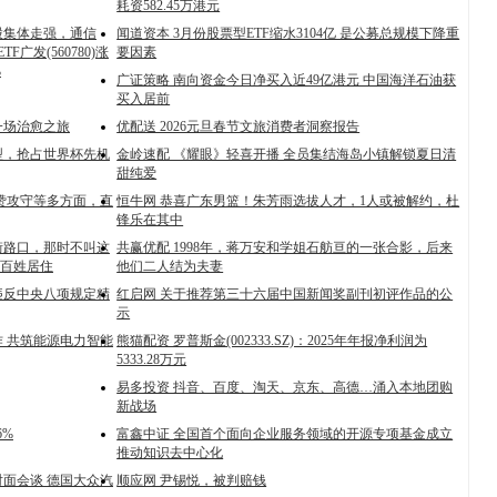
耗资582.45万港元
件股集体走强，通信
闻道资本 3月份股票型ETF缩水3104亿 是公募总规模下降重
TF广发(560780)涨
要因素
%
广证策略 南向资金今日净买入近49亿港元 中国海洋石油获
买入居前
一场治愈之旅
优配送 2026元旦春节文旅消费者洞察报告
型，抢占世界杯先机
金岭速配 《耀眼》轻喜开播 全员集结海岛小镇解锁夏日清
甜纯爱
赞攻守等多方面，直
恒牛网 恭喜广东男篮！朱芳雨选拔人才，1人或被解约，杜
锋乐在其中
大街路口，那时不叫这
共赢优配 1998年，蒋万安和学姐石舫亘的一张合影，后来
百姓居住
他们二人结为夫妻
违反中央八项规定精
红启网 关于推荐第三十六届中国新闻奖副刊初评作品的公
示
 共筑能源电力智能
熊猫配资 罗普斯金(002333.SZ)：2025年年报净利润为
5333.28万元
易多投资 抖音、百度、淘天、京东、高德…涌入本地团购
新战场
6%
富鑫中证 全国首个面向企业服务领域的开源专项基金成立
推动知识去中心化
面会谈 德国大众汽
顺应网 尹锡悦，被判赔钱