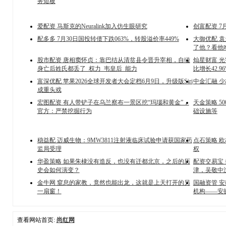
务短板
爱配资 马斯克的Neuralink加入仿生眼研究
创富配资 7
配多多 7月30日国投转债下跌063%，转股溢价率449%
大御优配 
了他？看他
股市配资 唐相窦怀贞：靠巴结从清贫县令晋升宰相，自缢
灿星财富 光
身亡后姓氏都丢了_权力_韦皇后_能力
比增长42.96
富深优配 苹果2026全球开发者大会定档6月9日，升级版Siri
中金汇融 
成重头戏
宏图配资 有人带铲子在乌兰察布一景区挖“玛瑙和黄金”，
天金策略 5
官方：严禁挖掘行为
础设施等
稳益配 迈威生物：9MW3811注射液临床试验申请获国家药
点石策略 
监局受理
权
华盈策略 如果朱棣没有造反，也没有迁都北京，之后的历
配资交易宝
史会如何演变？
津，吴敬中
金牛网 窒息的家教，竟然也能出龙，这就是上天打开的另
国融资管 安
一扇窗！
机构——安
查看网站首页:
尚红网