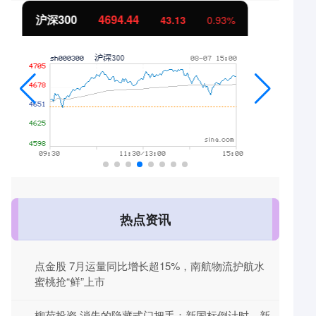
北证50
1134.24
11.37
1.01%
热点资讯
点金股 7月运量同比增长超15%，南航物流护航水
蜜桃抢“鲜”上市
柳荷投资 消失的隐藏式门把手：新国标倒计时，新