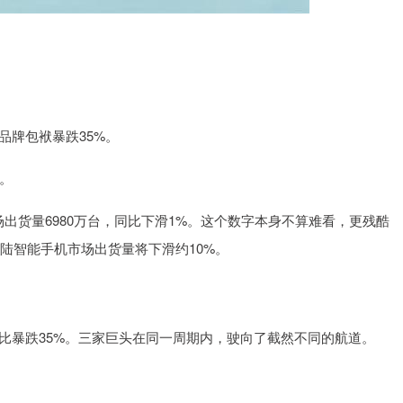
沪深300
4694.44
1.42%
43.13
0.93%
品牌包袱暴跌35%。
。
市场出货量6980万台，同比下滑1%。这个数字本身不算难看，更残酷
国大陆智能手机市场出货量将下滑约10%。
比暴跌35%。三家巨头在同一周期内，驶向了截然不同的航道。