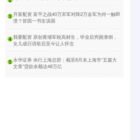
​升富配资 富平之战40万宋军对阵2万金军为何一触即
3
溃？皆因一书生误国
​我要配资 原创黄埔军校高材生，毕业后穷困潦倒，
4
女儿成日语歌后至今让人怀念
​永华证券 央行上海总部：截至8月末上海市“五篇大
5
文章”贷款余额达48万亿