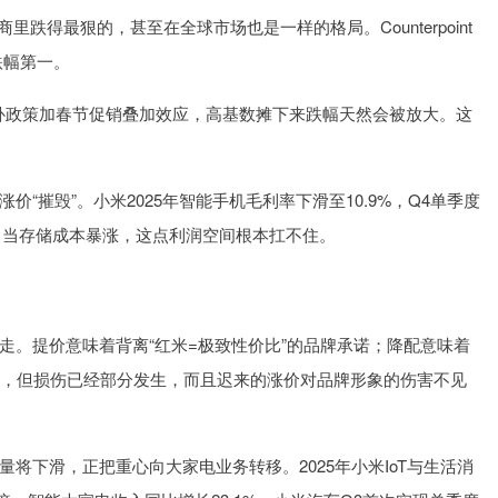
里跌得最狠的，甚至在全球市场也是一样的格局。Counterpoint
跌幅第一。
国补政策加春节促销叠加效应，高基数摊下来跌幅天然会被放大。这
“摧毁”。小米2025年智能手机毛利率下滑至10.9%，Q4单季度
，当存储成本暴涨，这点利润空间根本扛不住。
走。提价意味着背离“红米=极致性价比”的品牌承诺；降配意味着
价，但损伤已经部分发生，而且迟来的涨价对品牌形象的伤害不见
将下滑，正把重心向大家电业务转移。2025年小米IoT与生活消