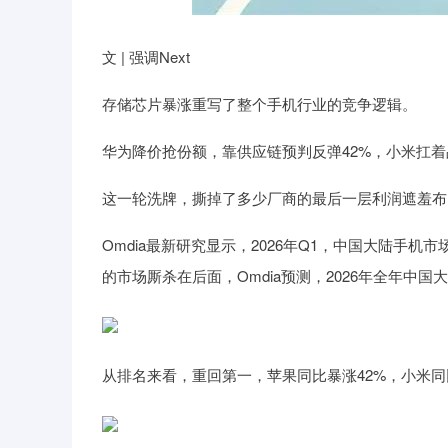
深证成指
14311.01
39.68
1.02%
200.89
文 | 强调Next
存储芯片暴涨重写了整个手机行业的竞争逻辑。
华为降价抢份额，靠供应链预判反弹42%，小米扛着
这一轮洗牌，撕掉了多少厂商的最后一层利润遮羞布
Omdia最新研究显示，2026年Q1，中国大陆手机
的市场厮杀在后面，Omdia预测，2026年全年中
从排名来看，重回第一，苹果同比暴涨42%，小米同