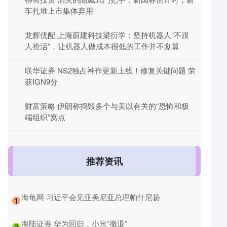
车扎堆上市集体弃用
龙辉优配 上海蔚建科技梁衍学：坚持机器人“不跟
人抢活”，让机器人做成本很低的工作并不划算
联华证券 NS2独占神作更新上线！修复关键问题 荣
获IGN9分
财富策略 伊朗称捣毁多个与美以有关的“恐怖和极
端组织”窝点
推荐资讯
​海龟网 习近平会见亚美尼亚总理帕什尼扬
1
​海陆证券 华为回归，小米“撤退”
2