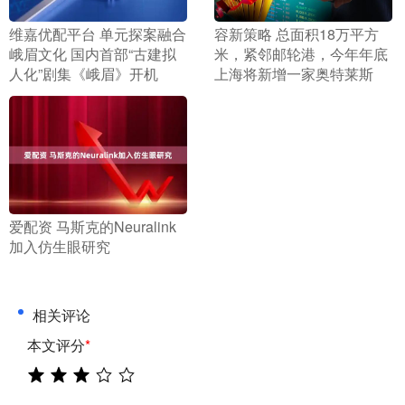
​维嘉优配平台 单元探案融合
​容新策略 总面积18万平方
峨眉文化 国内首部“古建拟
米，紧邻邮轮港，今年年底
人化”剧集《峨眉》开机
上海将新增一家奥特莱斯
​爱配资 马斯克的Neuralink
加入仿生眼研究
相关评论
本文评分
*