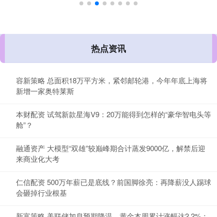
热点资讯
容新策略 总面积18万平方米，紧邻邮轮港，今年年底上海将
新增一家奥特莱斯
本财配资 试驾新款星海V9：20万能得到怎样的“豪华智电头等
舱”？
融通资产 大模型“双雄”较巅峰期合计蒸发9000亿，解禁后迎
来商业化大考
仁信配资 500万年薪已是底线？前国脚徐亮：再降薪没人踢球
会砸掉行业根基
新富策略 美联储加息预期降温，黄金本周累计涨幅达2.2%；