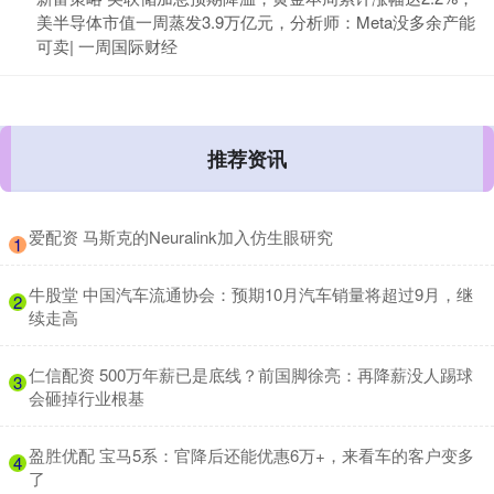
美半导体市值一周蒸发3.9万亿元，分析师：Meta没多余产能
可卖| 一周国际财经
推荐资讯
​爱配资 马斯克的Neuralink加入仿生眼研究
1
​牛股堂 中国汽车流通协会：预期10月汽车销量将超过9月，继
2
续走高
​仁信配资 500万年薪已是底线？前国脚徐亮：再降薪没人踢球
3
会砸掉行业根基
​盈胜优配 宝马5系：官降后还能优惠6万+，来看车的客户变多
4
了