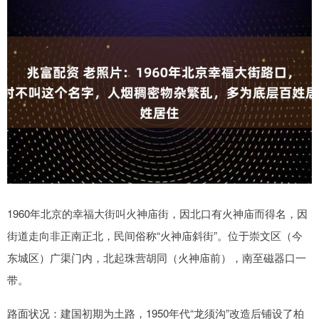
1960年北京的幸福大街叫火神庙街，因北口有火神庙而得名，因
街道走向非正南正北，民间俗称“火神庙斜街”。位于崇文区（今
东城区）广渠门内，北起珠营胡同（火神庙前），南至磁器口一
带。
路面状况：建国初期为土路，1950年代“龙须沟”改造后铺设了柏