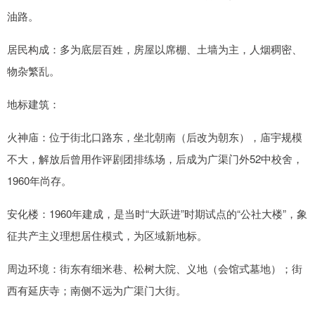
油路。
居民构成：多为底层百姓，房屋以席棚、土墙为主，人烟稠密、
物杂繁乱。
地标建筑：
火神庙：位于街北口路东，坐北朝南（后改为朝东），庙宇规模
不大，解放后曾用作评剧团排练场，后成为广渠门外52中校舍，
1960年尚存。
安化楼：1960年建成，是当时“大跃进”时期试点的“公社大楼”，象
征共产主义理想居住模式，为区域新地标。
周边环境：街东有细米巷、松树大院、义地（会馆式墓地）；街
西有延庆寺；南侧不远为广渠门大街。