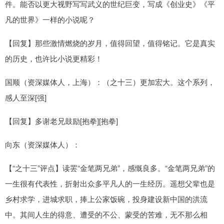
件。能否以更大视野写写武义的世纪巨变，写成《创业史》《平
凡的世界》一样的小说呢？
【回复】那些激情燃烧的岁月，值得回望，值得铭记。它是真实
的历史，也许比小说更精彩！
国顺（资深媒体人，上海）：（之十三）更加宏大。这个系列，
感人至深[强]
【回复】多谢老兄鼓励[抱拳][抱拳]
向东（资深媒体人）：
【“之十三”评点】读罢“金笔两兄弟”，感慨良多。“金笔两兄弟”的
一生很有代表性，折射出众多平凡人的一生经历。遥想父辈也是
乡村求学，进城求职，捧上公家饭碗，投身建设新中国的洪流
中。其间人生的得意、遭受的不公、蒙受的苦难，无不那么相