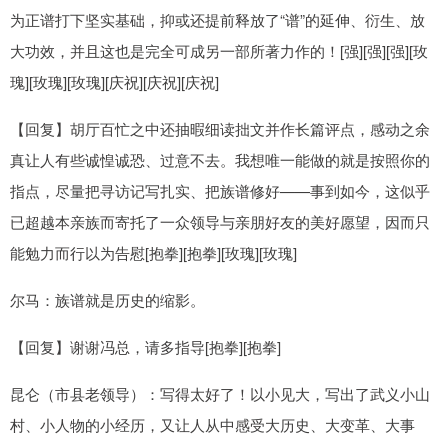
为正谱打下坚实基础，抑或还提前释放了“谱”的延伸、衍生、放
大功效，并且这也是完全可成另一部所著力作的！[强][强][强][玫
瑰][玫瑰][玫瑰][庆祝][庆祝][庆祝]
【回复】胡厅百忙之中还抽暇细读拙文并作长篇评点，感动之余
真让人有些诚惶诚恐、过意不去。我想唯一能做的就是按照你的
指点，尽量把寻访记写扎实、把族谱修好——事到如今，这似乎
已超越本亲族而寄托了一众领导与亲朋好友的美好愿望，因而只
能勉力而行以为告慰[抱拳][抱拳][玫瑰][玫瑰]
尔马：族谱就是历史的缩影。
【回复】谢谢冯总，请多指导[抱拳][抱拳]
昆仑（市县老领导）：写得太好了！以小见大，写出了武义小山
村、小人物的小经历，又让人从中感受大历史、大变革、大事