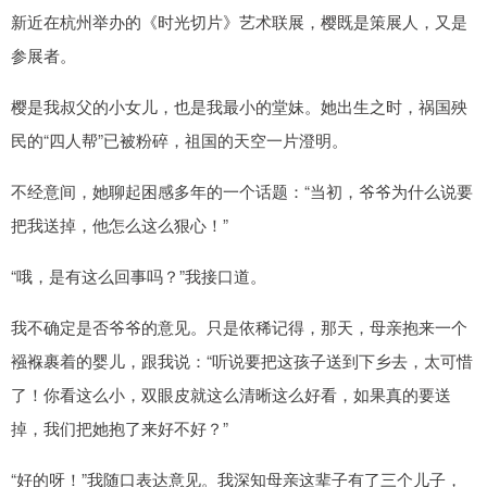
新近在杭州举办的《时光切片》艺术联展，樱既是策展人，又是
参展者。
樱是我叔父的小女儿，也是我最小的堂妹。她出生之时，祸国殃
民的“四人帮”已被粉碎，祖国的天空一片澄明。
不经意间，她聊起困感多年的一个话题：“当初，爷爷为什么说要
把我送掉，他怎么这么狠心！”
“哦，是有这么回事吗？”我接口道。
我不确定是否爷爷的意见。只是依稀记得，那天，母亲抱来一个
襁褓裹着的婴儿，跟我说：“听说要把这孩子送到下乡去，太可惜
了！你看这么小，双眼皮就这么清晰这么好看，如果真的要送
掉，我们把她抱了来好不好？”
“好的呀！”我随口表达意见。我深知母亲这辈子有了三个儿子，