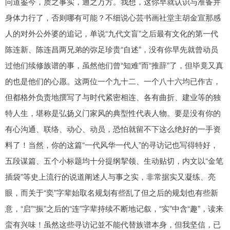
问道鉴今，质之事实，通之万方。我想，这你早就认识与准备并
身体力行了，否则哪有可能？不细说心芸书画社堂主胡金宣那感
人的对外公外婆的追记，单说“九代文盲”之后最有文化的第一代
陈连新、陈连昌两兄弟的弥足珍贵“自述”，没有你早先就曾动员
过他们续修族谱的事，虽然他们曾“知难”而“推辞”了，但毕竟又真
的也是他们的心愿。这两位一个九十二、一个八十六均已作古，
但都格外负责地撰写了与时代紧密相连、各有曲折、建业等的独
特人生，堪称是弘扬义门家风的典型性代表人物。要是没有你的
有心沟通、联络、动心、动员，恐怕就留不下这么绝好的一手资
料了！当然，你的这篇“一代风华一代人”的寻访记也写得特好，
五段谋篇、五个小标题均十分提纲挈领、生动贴切，内文以“金笔
插袋”等史上流行的说道阐述人与事之实，非常据实又凝练、亮
眼，而关于“奕”字辈始取名规划有些乱了但之后的规划也有些新
意，“启”“振”之后的“连”字辈持续不断地记叙，“实”中含“趣”，读来
蛮有兴味！虽然这些寻访记並不能代替族谱本身，但我坚信，已