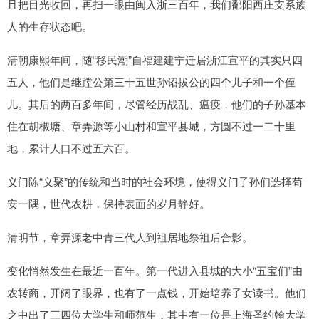
且把目光收回，再扫一眼由闽入浙三百年，我们鄱阳西庄支系族
人的生存状态吧。
清朝康熙年间，随“移民潮”自福建建宁迁居浙江宣平的其实只四
五人，他们是继蹚公第三十五世孙诏拔公的四个儿子和一个侄
儿。其后的两百多年间，尽管经历战乱、瘟疫，他们的子孙基本
住在胡椒塘、章弄源等小山村和宣平县城，方圆不过一二十里
地，累计人口不过五六百。
义门陈“义聚”的传统和当时的社会环境，使得义门子孙们选择苟
安一隅，世代农耕，保持表面的岁月静好。
清明节，章弄源老中青三代人到祖居地祭祖后合影。
变化悄然发生在最近一百年。第一代进入县城的大小“五宝们”由
农转商，开阔了眼界，也有了一点钱，开始培养子女读书。他们
之中出了三四位大学生和师范生，其中有一位是上海圣约翰大学