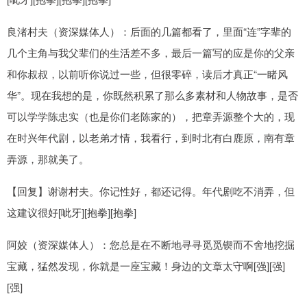
良渚村夫（资深媒体人）：后面的几篇都看了，里面“连”字辈的
几个主角与我父辈们的生活差不多，最后一篇写的应是你的父亲
和你叔叔，以前听你说过一些，但很零碎，读后才真正“一睹风
华”。现在我想的是，你既然积累了那么多素材和人物故事，是否
可以学学陈忠实（也是你们老陈家的），把章弄源整个大的，现
在时兴年代剧，以老弟才情，我看行，到时北有白鹿原，南有章
弄源，那就美了。
【回复】谢谢村夫。你记性好，都还记得。年代剧吃不消弄，但
这建议很好[呲牙][抱拳][抱拳]
阿姣（资深媒体人）：您总是在不断地寻寻觅觅锲而不舍地挖掘
宝藏，猛然发现，你就是一座宝藏！身边的文章太守啊[强][强]
[强]