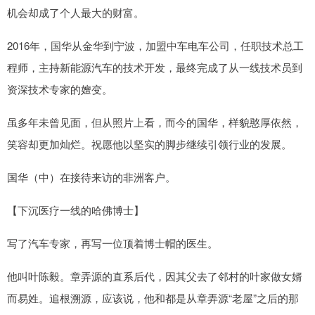
机会却成了个人最大的财富。
2016年，国华从金华到宁波，加盟中车电车公司，任职技术总工
程师，主持新能源汽车的技术开发，最终完成了从一线技术员到
资深技术专家的嬗变。
虽多年未曾见面，但从照片上看，而今的国华，样貌憨厚依然，
笑容却更加灿烂。祝愿他以坚实的脚步继续引领行业的发展。
国华（中）在接待来访的非洲客户。
【下沉医疗一线的哈佛博士】
写了汽车专家，再写一位顶着博士帽的医生。
他叫叶陈毅。章弄源的直系后代，因其父去了邻村的叶家做女婿
而易姓。追根溯源，应该说，他和都是从章弄源“老屋”之后的那