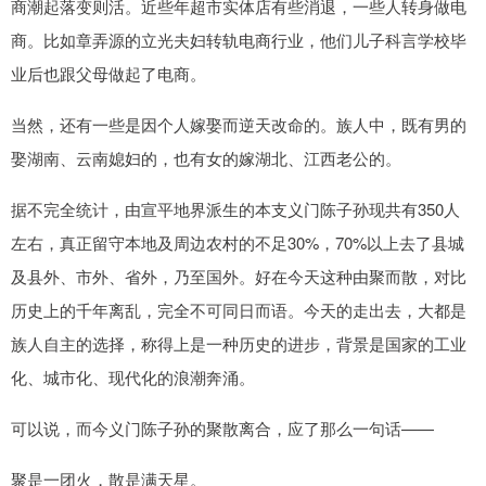
商潮起落变则活。近些年超市实体店有些消退，一些人转身做电
商。比如章弄源的立光夫妇转轨电商行业，他们儿子科言学校毕
业后也跟父母做起了电商。
当然，还有一些是因个人嫁娶而逆天改命的。族人中，既有男的
娶湖南、云南媳妇的，也有女的嫁湖北、江西老公的。
据不完全统计，由宣平地界派生的本支义门陈子孙现共有350人
左右，真正留守本地及周边农村的不足30%，70%以上去了县城
及县外、市外、省外，乃至国外。好在今天这种由聚而散，对比
历史上的千年离乱，完全不可同日而语。今天的走出去，大都是
族人自主的选择，称得上是一种历史的进步，背景是国家的工业
化、城市化、现代化的浪潮奔涌。
可以说，而今义门陈子孙的聚散离合，应了那么一句话——
聚是一团火，散是满天星。