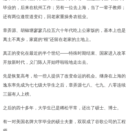
毕业的，后来在杭州工作；另有一位去上海，当了一辈子教师；
还有两位逢世道变幻，回老家重操务农祖业。
章弄源、胡椒塘寥寥几位五六十年代吃上公家饭的，基本上也是
离土不离乡，家庭的“根”还留在老家的土地上。
真正的变化在最近的半个世纪——特殊时期结束、国家进入改革
开放新时代，义门陈人开始呼啦啦地走出去。
先是恢复高考，给一些人提供了改变命运的机会。继身在上海的
逸东率先成为七七级大学生之后，章弄源七八、七九、八零连续
三届有人上榜。
之后的四十多年，大学生已是稀松平常，还出了硕士、博士。
有一对美国名牌大学毕业的硕士夫妻，双双成了谷歌公司的工程
师。