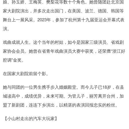
娘、孙玉娇、王梅英、樊梨花等数十个角色。她曾随团赴北京国
家大剧院演出，并多次走出国门，在美国、波兰、德国、韩国等
舞台上一展风采。2023年，参加了杭州第十九届亚运会开幕式表
演。
戏曲成就人生。这个当年的村姑，如今是国家三级演员、省戏剧
家协会会员。她曾在省青年戏曲演员大赛中获奖，还荣膺“浙江好
腔调”金奖。
在国家大剧院前留个影。
她与同团的一位男生携手步入婚姻殿堂。而今儿子已18岁，在县
城读高中，成绩优异，未来可期。为管儿子，丽芳离开台州，加
盟了新剧团，连连下乡演出，以精湛的表演回报忠实的粉丝。
【小山村走出的汽车大玩家】