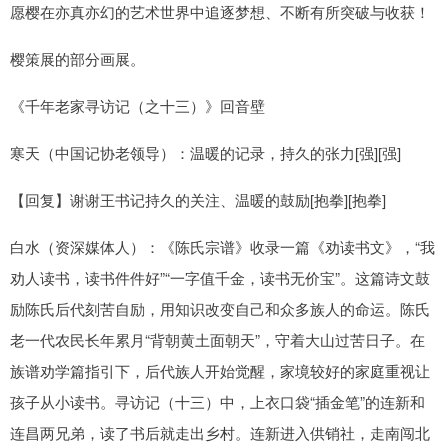
愿樱在亦真亦幻的艺术世界中追逐梦想、不断有所突破与收获！
樱策展的部分画展。
《千年老家寻访记（之十三）》回音壁
寒天（中国记协老领导）：温暖的记录，持久的张力[强][强]
【回复】谢谢王书记持久的关注、温暖的鼓励[抱拳][抱拳]
白水（资深媒体人）：《陈氏宗谱》收录一篇《劝读书文》，“我
劝人读书，读书件件好”“一字值千金，读书无价宝”。这篇诗文鼓
励陈氏后代刻苦自励，用知识改变自己和众多族人的命运。陈氏
老一代农民长年累月“背朝黄土面朝天”，守着大山过苦日子。在
族谱劝学篇指引下，后代族人开始觉醒，家境较好的家庭重视让
孩子从小读书。寻访记（十三）中，上衣口袋“插金笔”的连新和
连昌两兄弟，读了书后就走出乡村。连新进入供销社，走南闯北