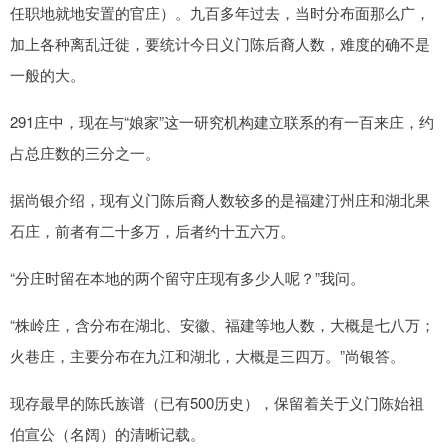
任职地就地安置的官庄）。九百多年过去，当时分布面那么广，
加上各种离乱迁徙，要统计今日义门陈后裔人数，难度的确不是
一般的大。
291庄中，现在与“娘家”这一研究机构建立联系的有一百来庄，约
占总庄数的三分之一。
据尚银介绍，现有义门陈后裔人数较多的是福建汀州庄和湖北果
石庄，前者有二十多万，后者约十五六万。
“分庄时留在本地的两个留守庄现有多少人呢？”我问。
“株岭庄，含分布在湖北、安徽、福建等地人数，大概是七八万；
火巷庄，主要分布在九江和湖北，大概是三四万。”尚银答。
现存最早的陈氏族谱（已有500历史），保留着关于义门陈始祖
伯宣公（名阔）的清晰记载。