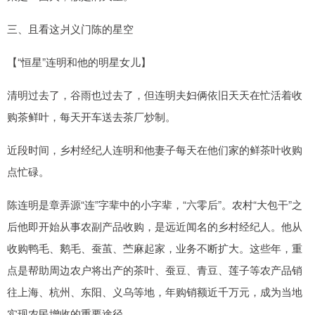
三、且看这爿义门陈的星空
【“恒星”连明和他的明星女儿】
清明过去了，谷雨也过去了，但连明夫妇俩依旧天天在忙活着收
购茶鲜叶，每天开车送去茶厂炒制。
近段时间，乡村经纪人连明和他妻子每天在他们家的鲜茶叶收购
点忙碌。
陈连明是章弄源“连”字辈中的小字辈，“六零后”。农村“大包干”之
后他即开始从事农副产品收购，是远近闻名的乡村经纪人。他从
收购鸭毛、鹅毛、蚕茧、苎麻起家，业务不断扩大。这些年，重
点是帮助周边农户将出产的茶叶、蚕豆、青豆、莲子等农产品销
往上海、杭州、东阳、义乌等地，年购销额近千万元，成为当地
实现农民增收的重要途径。