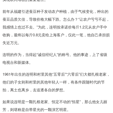
前年从福建引进蚕豆种子发动农户种植，由于气候变化，种出的
蚕豆品质欠佳，导致价格大幅下跌。怎么办？“让农户亏亏不起，
我感情上也过不去。”为此，连明按承诺价每斤1.2元从农户手中
收购，最终以每斤0.8元卖给上海客户，仅此一笔，他自己承担损
失近万元。
连明的作为，当得起“诚信经纪人”的称号。他的事迹，上了省级
电视台和新媒体。
1961年出生的连明和村里其他“五零后”“六零后”们大都扎根老家，
他们的子女则和村里的其他年轻人一样，有条件跟随时代的节
拍，离土也离乡，去追逐各自的梦想。
如果说连明是一颗扎根老家、恒定不动的“恒星”，那么他女儿丽
芳，则堪称是自带星光的一颗演艺明星。