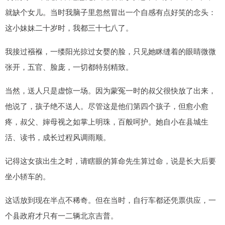
就缺个女儿。当时我脑子里忽然冒出一个自感有点好笑的念头：
这小妹妹二十岁时，我都三十七八了。
我接过襁褓，一缕阳光掠过女婴的脸，只见她眯缝着的眼睛微微
张开，五官、脸庞，一切都特别精致。
当然，送人只是虚惊一场。因为蒙冤一时的叔父很快放了出来，
他说了，孩子绝不送人。尽管这是他们第四个孩子，但愈小愈
疼，叔父、婶母视之如掌上明珠，百般呵护。她自小在县城生
活、读书，成长过程风调雨顺。
记得这女孩出生之时，请瞎眼的算命先生算过命，说是长大后要
坐小轿车的。
这话放到现在半点不稀奇。但在当时，自行车都还凭票供应，一
个县政府才只有一二辆北京吉普。