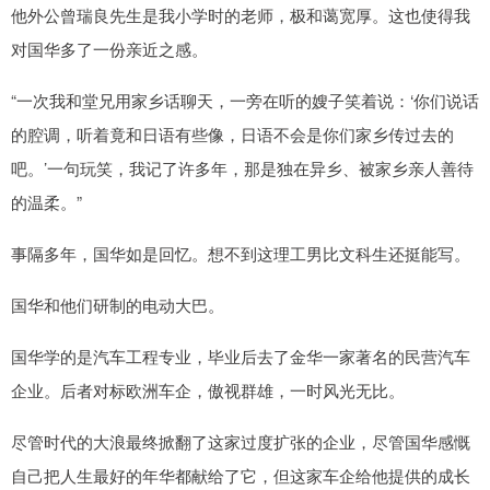
他外公曾瑞良先生是我小学时的老师，极和蔼宽厚。这也使得我
对国华多了一份亲近之感。
“一次我和堂兄用家乡话聊天，一旁在听的嫂子笑着说：‘你们说话
的腔调，听着竟和日语有些像，日语不会是你们家乡传过去的
吧。’一句玩笑，我记了许多年，那是独在异乡、被家乡亲人善待
的温柔。”
事隔多年，国华如是回忆。想不到这理工男比文科生还挺能写。
国华和他们研制的电动大巴。
国华学的是汽车工程专业，毕业后去了金华一家著名的民营汽车
企业。后者对标欧洲车企，傲视群雄，一时风光无比。
尽管时代的大浪最终掀翻了这家过度扩张的企业，尽管国华感慨
自己把人生最好的年华都献给了它，但这家车企给他提供的成长