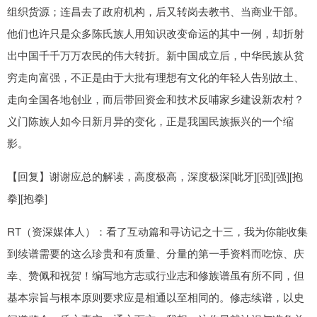
组织货源；连昌去了政府机构，后又转岗去教书、当商业干部。
他们也许只是众多陈氏族人用知识改变命运的其中一例，却折射
出中国千千万万农民的伟大转折。新中国成立后，中华民族从贫
穷走向富强，不正是由于大批有理想有文化的年轻人告别故土、
走向全国各地创业，而后带回资金和技术反哺家乡建设新农村？
义门陈族人如今日新月异的变化，正是我国民族振兴的一个缩
影。
【回复】谢谢应总的解读，高度极高，深度极深[呲牙][强][强][抱
拳][抱拳]
RT（资深媒体人）：看了互动篇和寻访记之十三，我为你能收集
到续谱需要的这么珍贵和有质量、分量的第一手资料而吃惊、庆
幸、赞佩和祝贺！编写地方志或行业志和修族谱虽有所不同，但
基本宗旨与根本原则要求应是相通以至相同的。修志续谱，以史