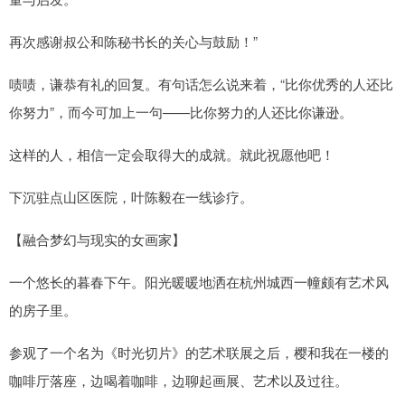
再次感谢叔公和陈秘书长的关心与鼓励！”
啧啧，谦恭有礼的回复。有句话怎么说来着，“比你优秀的人还比
你努力”，而今可加上一句——比你努力的人还比你谦逊。
这样的人，相信一定会取得大的成就。就此祝愿他吧！
下沉驻点山区医院，叶陈毅在一线诊疗。
【融合梦幻与现实的女画家】
一个悠长的暮春下午。阳光暖暖地洒在杭州城西一幢颇有艺术风
的房子里。
参观了一个名为《时光切片》的艺术联展之后，樱和我在一楼的
咖啡厅落座，边喝着咖啡，边聊起画展、艺术以及过往。