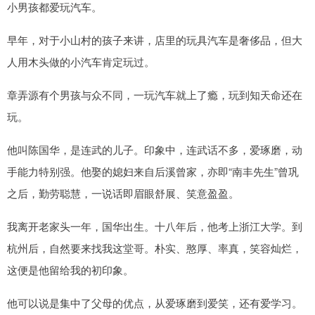
小男孩都爱玩汽车。
早年，对于小山村的孩子来讲，店里的玩具汽车是奢侈品，但大
人用木头做的小汽车肯定玩过。
章弄源有个男孩与众不同，一玩汽车就上了瘾，玩到知天命还在
玩。
他叫陈国华，是连武的儿子。印象中，连武话不多，爱琢磨，动
手能力特别强。他娶的媳妇来自后溪曾家，亦即“南丰先生”曾巩
之后，勤劳聪慧，一说话即眉眼舒展、笑意盈盈。
我离开老家头一年，国华出生。十八年后，他考上浙江大学。到
杭州后，自然要来找我这堂哥。朴实、憨厚、率真，笑容灿烂，
这便是他留给我的初印象。
他可以说是集中了父母的优点，从爱琢磨到爱笑，还有爱学习。