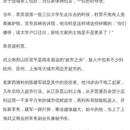
至于进城务工也好，当住家保姆也罢，一切悉听尊便。
当年，章弄源第一批三位大学生走出去的时候，村里不免有人羡
慕嫉妒恨。堂哥昌林告诉我，他当时是这样堵这些碎嘴的：“你们
傻呀，读大学户口迁出，留给大家的土地是不是更多了！”
章弄源村景。
武义南部山区宣平是闻名遐迩的“超市之乡”，族人中也有不少到
杭州、苏州、上海等大城市周边开超市的。
老家西塘村的陈建军就是其中的佼佼者。他16岁由干电工起家，
几年后转入超市行业。从江苏昆山到上海，从开普通百杂货小店
到运营一千多平方米的城市优鲜超市，再到布局智能机器人、开
拓新零售，建军一路打拼，事业越做越大。如今的他，当上了上
海武义商会的常务副会长兼秘书长。