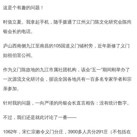
这是个有趣的问题！
时值立夏。我拿起手机，随手拨通了江州义门陈文化研究会陈尚
银会长的电话。
庐山西南侧九江至南昌的105国道义门铺村旁，近年新修了义门
始祖伯宣公祠。
作为义门陈故地的九江市属社团机构，该会“五一”期间刚举办了
一次源流文化研讨会，据说全国各地共有一百多名专家学者和宗
亲参加。
针对我的问题，一向严谨的尚银会长直言相告：没有统计数字。
不过，我们还是就此讨论了一番——
1062年，宋仁宗敕令义门分庄，3900多人共分291庄（不包括在