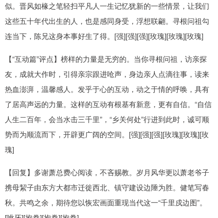
似。晋风如椽之笔轻扫平凡人一生记忆犹新的一些情景，让我们
这些五十年代出生的人，也是感同身受，浮想联翩。寻根问祖勾
连当下，陈兄这身本事好生了得。[强][强][强][玫瑰][玫瑰][玫瑰]
【“互动篇”评点】榜样的力量是无穷的。当你寻根问祖，访亲探
友，成就大作时，引得亲宗跟进呛声，身边亲人点滴往事，读来
热血澎湃，温馨感人。发乎于心的互动，动之于情的呼唤，具有
了居高声远的力量。这样的互动有根基有新意，更有自信。“自信
人生二百年，会当水击三千里”，“乡关何处”行进到此时，诚可顺
势而为顺流而下，开辟更广阔的空间。[强][强][强][玫瑰][玫瑰][玫
瑰]
【回复】多谢萧总费心阅读，不吝赐教。岁月风华更以萧老爷子
携母絜子由东方大都市迁徙西北、镇守建设边陲为胜。健笔写春
秋。共鸣之余，期待您以恢宏画面重现当代这一“千里戍边图”。
[呲牙][抱拳][抱拳][抱拳]