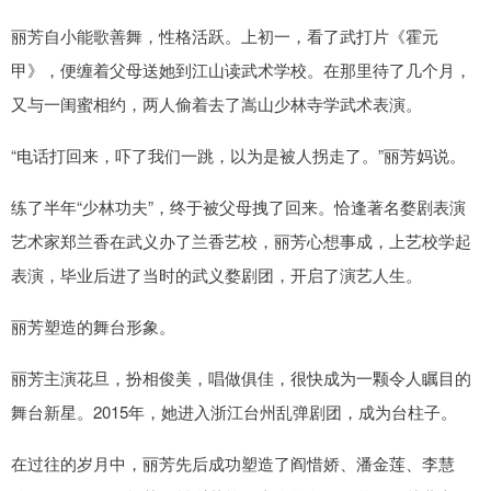
丽芳自小能歌善舞，性格活跃。上初一，看了武打片《霍元
甲》，便缠着父母送她到江山读武术学校。在那里待了几个月，
又与一闺蜜相约，两人偷着去了嵩山少林寺学武术表演。
“电话打回来，吓了我们一跳，以为是被人拐走了。”丽芳妈说。
练了半年“少林功夫”，终于被父母拽了回来。恰逢著名婺剧表演
艺术家郑兰香在武义办了兰香艺校，丽芳心想事成，上艺校学起
表演，毕业后进了当时的武义婺剧团，开启了演艺人生。
丽芳塑造的舞台形象。
丽芳主演花旦，扮相俊美，唱做俱佳，很快成为一颗令人瞩目的
舞台新星。2015年，她进入浙江台州乱弹剧团，成为台柱子。
在过往的岁月中，丽芳先后成功塑造了阎惜娇、潘金莲、李慧