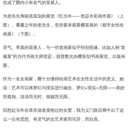
也成了圈内小有名气的策展人。
为老先生掏箱底策划的展览《忆当年——曾宓水彩画作展》（上
图）。耄耋之年的老先生，坚持要来观看樱策展的《都市女性绘
画展》（下图）。
灵气、率真的策展人，与一些老画家似乎特别投缘。比如人称“老
顽童”的当代书画大师曾宓，就曾数次由樱策划书画展览、出版画
册。
作为一名女画家，樱十分懂得绘画艺术在女性生活中的意义。她
说：艺术可以将梦幻与现实进行融合。梦幻+现实=无限——美妙
而孤独、淡淡而无时、细膩而无限。
回想起当年在章弄源老屋抱过的女婴，我为义门陈后裔中出了这
么一位有思想、有灵气的女艺术家而诧异，而欣喜。