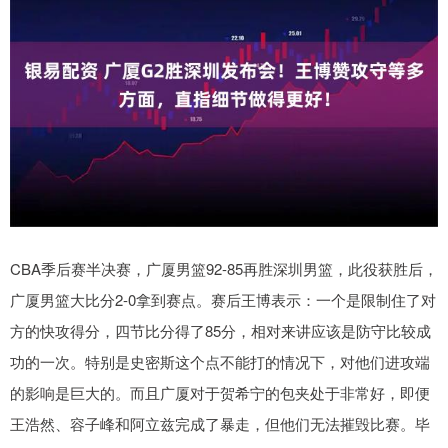
CBA季后赛半决赛，广厦男篮92-85再胜深圳男篮，此役获胜后，
广厦男篮大比分2-0拿到赛点。赛后王博表示：一个是限制住了对
方的快攻得分，四节比分得了85分，相对来讲应该是防守比较成
功的一次。特别是史密斯这个点不能打的情况下，对他们进攻端
的影响是巨大的。而且广厦对于贺希宁的包夹处于非常好，即便
王浩然、容子峰和阿立兹完成了暴走，但他们无法摧毁比赛。毕