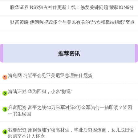
联华证券 NS2独占神作更新上线！修复关键问题 荣获IGN9分
财富策略 伊朗称捣毁多个与美以有关的“恐怖和极端组织”窝点
推荐资讯
​海龟网 习近平会见亚美尼亚总理帕什尼扬
1
​海陆证券 华为回归，小米“撤退”
2
​升富配资 富平之战40万宋军对阵2万金军为何一触即溃？皆因
3
一书生误国
​我要配资 原创黄埔军校高材生，毕业后穷困潦倒，女儿成日语
4
歌后至今让人怀念