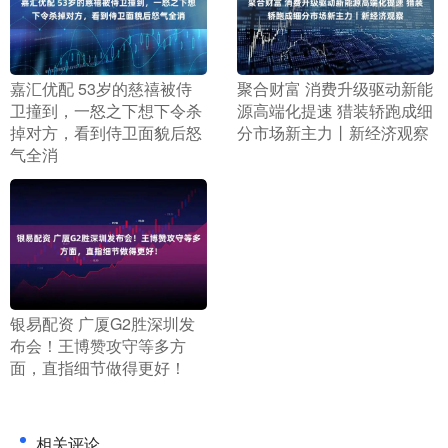
​嘉汇优配 53岁的慈禧被侍
​聚合财富 消费升级驱动新能
卫撞到，一怒之下想下令杀
源高端化提速 猎装轿跑成细
掉对方，看到侍卫面貌后怒
分市场新主力丨新经济观察
气全消
​银易配资 广厦G2胜深圳发
布会！王博赞攻守等多方
面，直指细节做得更好！
相关评论