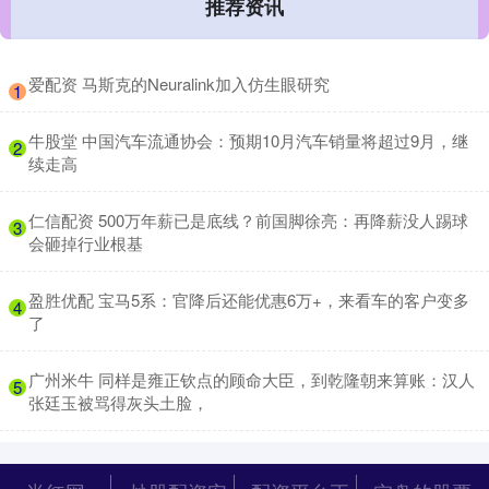
推荐资讯
​爱配资 马斯克的Neuralink加入仿生眼研究
1
​牛股堂 中国汽车流通协会：预期10月汽车销量将超过9月，继
2
续走高
​仁信配资 500万年薪已是底线？前国脚徐亮：再降薪没人踢球
3
会砸掉行业根基
​盈胜优配 宝马5系：官降后还能优惠6万+，来看车的客户变多
4
了
​广州米牛 同样是雍正钦点的顾命大臣，到乾隆朝来算账：汉人
5
张廷玉被骂得灰头土脸，