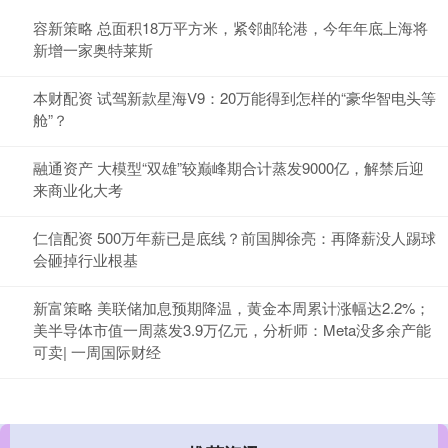
容新策略 总面积18万平方米，紧邻邮轮港，今年年底上海将
新增一家奥特莱斯
本财配资 试驾新款星海V9：20万能得到怎样的“豪华智电头等
舱”？
融通资产 大模型“双雄”较巅峰期合计蒸发9000亿，解禁后迎
来商业化大考
仁信配资 500万年薪已是底线？前国脚徐亮：再降薪没人踢球
会砸掉行业根基
新富策略 美联储加息预期降温，黄金本周累计涨幅达2.2%；
美半导体市值一周蒸发3.9万亿元，分析师：Meta没多余产能
可卖| 一周国际财经