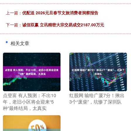
上一篇：
优配送 2026元旦春节文旅消费者洞察报告
下一篇：
诚信双赢 立讯精密大宗交易成交2187.00万元
相关文章
​点登富 有人预测：不出10
​红股网 输给广厦7分！揪出
年，老旧小区将会迎来“5
3个“废柴”，坑惨了深圳队
种”最终结局，太真实