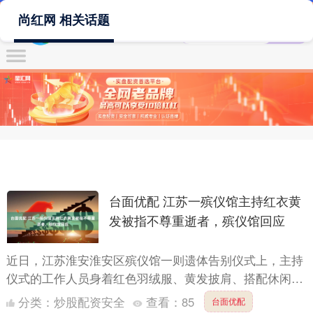
尚红网 相关话题
台面优配 江苏一殡仪馆主持红衣黄
发被指不尊重逝者，殡仪馆回应
近日，江苏淮安淮安区殡仪馆一则遗体告别仪式上，主持
仪式的工作人员身着红色羽绒服、黄发披肩、搭配休闲
裤，与庄重肃穆的丧葬氛围格格不入，被网友怒斥对逝者
分类：
炒股配资安全
查看：
85
台面优配