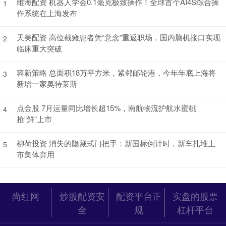
维海配资 机器人学会0.1毫克极致操作！全球首个AI4S综合操
1
作系统在上海发布
天美配资 高位截瘫患者凭“意念”重返职场，国内脑机接口实现
2
临床重大突破
容新策略 总面积18万平方米，紧邻邮轮港，今年年底上海将
3
新增一家奥特莱斯
点金股 7月运量同比增长超15%，南航物流护航水蜜桃
4
抢“鲜”上市
柳荷投资 消失的隐藏式门把手：新国标倒计时，新车扎堆上
5
市集体弃用
尚红网
炒股配资安
配资平台正
实盘的股票
全
规
杠杆平台