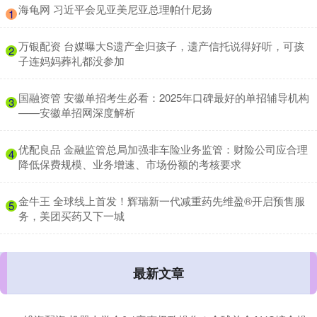
​海龟网 习近平会见亚美尼亚总理帕什尼扬
1
​万银配资 台媒曝大S遗产全归孩子，遗产信托说得好听，可孩
2
子连妈妈葬礼都没参加
​国融资管 安徽单招考生必看：2025年口碑最好的单招辅导机构
3
——安徽单招网深度解析
​优配良品 金融监管总局加强非车险业务监管：财险公司应合理
4
降低保费规模、业务增速、市场份额的考核要求
​金牛王 全球线上首发！辉瑞新一代减重药先维盈®开启预售服
5
务，美团买药又下一城
最新文章