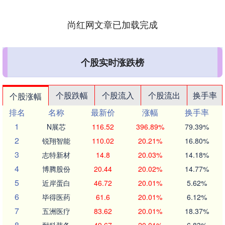
与家属双重冒....
尚红网文章已加载完成
个股实时涨跌榜
个股跌幅
个股流入
个股流出
换手率
个股涨幅
排名
名称
最新价
涨幅
换手率
1
N展芯
116.52
396.89%
79.39%
2
锐翔智能
110.02
20.21%
16.80%
3
志特新材
14.8
20.03%
14.18%
4
博腾股份
20.44
20.02%
14.77%
5
近岸蛋白
46.72
20.01%
5.62%
6
毕得医药
61.6
20.01%
6.12%
7
五洲医疗
83.62
20.01%
18.37%
8
耐科装备
49.67
20.01%
6.83%