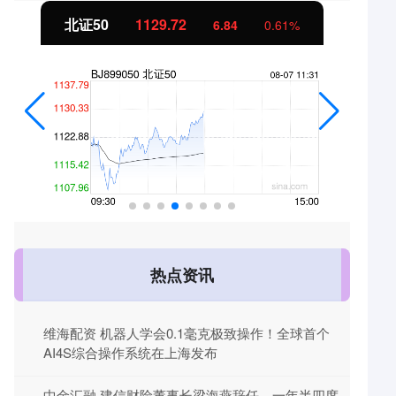
北证50
1129.72
6.84
0.61%
热点资讯
维海配资 机器人学会0.1毫克极致操作！全球首个
AI4S综合操作系统在上海发布
中金汇融 建信财险董事长梁海燕辞任，一年半四度