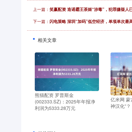
上一篇：
笑赢配资 造谣霸王茶姬“涉毒”，犯罪嫌疑人
下一篇：
闪电策略 深圳“加码”低空经济，单项单次最高
相关文章
​熊猫配资 罗普斯金
​亿米网 
(002333.SZ)：2025年年报净
神汉化”？
利润为5333.28万元