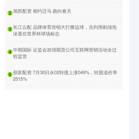
​旭胜配资 相约迁马·跑向春天
2
​长江云配 品牌体育营销大打擦边球，吉列用剃须泡
3
沫遮住世界杯球场标志
​中期国际 证监会加强期货公司互联网营销活动全过
4
程监管
​创富配资 7月30日永02转债上涨049%，转股溢价率
5
2515%